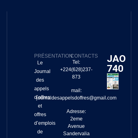
JAO
PRÉSENTATION
CONTACTS
Tel:
Le
740
+224(628)237-
Journal
873
des
appels
mail:
d’offres
journaldesappelsdoffres@gmail.com
et
Adresse:
offres
2eme
d’emplois
Avenue
de
Sandervalia