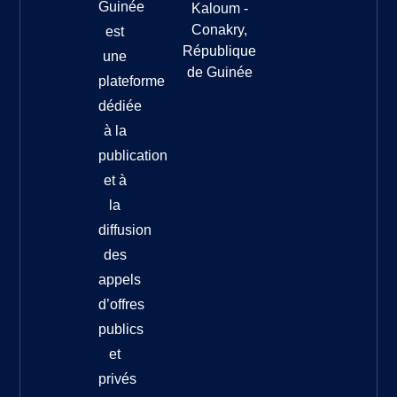
Guinée
Kaloum -
Conakry,
est
République
une
de Guinée
plateforme
dédiée
à la
publication
et à
la
diffusion
des
appels
d’offres
publics
et
privés