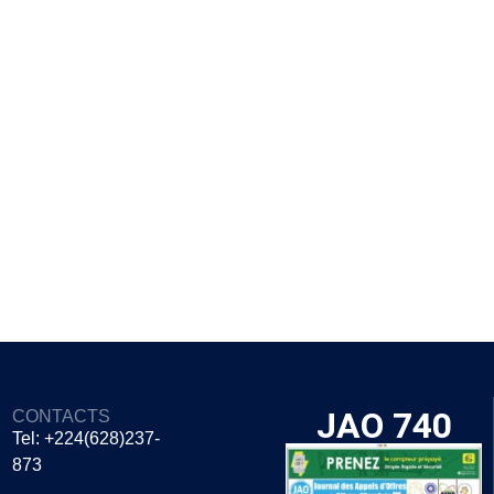
JAO 740
CONTACTS
Tel: +224(628)237-
873