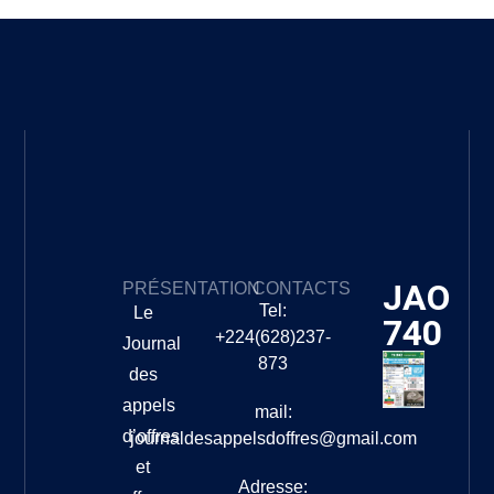
JAO
PRÉSENTATION
CONTACTS
Tel:
Le
740
+224(628)237-
Journal
873
des
appels
mail:
d’offres
journaldesappelsdoffres@gmail.com
et
Adresse: