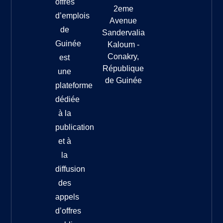
offres
2eme
d’emplois
Avenue
de
Sandervalia
Guinée
Kaloum -
Conakry,
est
République
une
de Guinée
plateforme
dédiée
à la
publication
et à
la
diffusion
des
appels
d’offres