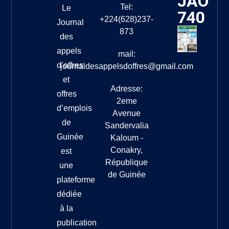
JAO
Tel:
Le
740
+224(628)237-
Journal
873
des
appels
mail:
d’offres
journaldesappelsdoffres@gmail.com
et
Adresse:
offres
2eme
d’emplois
Avenue
de
Sandervalia
Guinée
Kaloum -
Conakry,
est
République
une
de Guinée
plateforme
dédiée
à la
publication