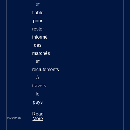
et
fiable
pour
rester
informé
des
marchés
et
recrutements
à
travers
le
pays
Read
More