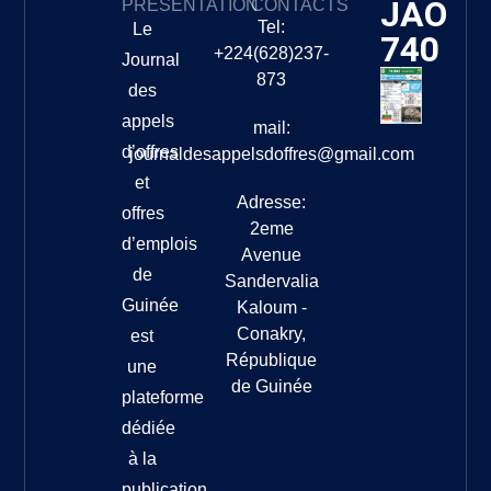
JAO
PRÉSENTATION
CONTACTS
Tel:
Le
740
+224(628)237-
Journal
873
des
appels
mail:
d’offres
journaldesappelsdoffres@gmail.com
et
Adresse:
offres
2eme
d’emplois
Avenue
de
Sandervalia
Guinée
Kaloum -
Conakry,
est
République
une
de Guinée
plateforme
dédiée
à la
publication