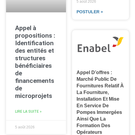
5 août 2026
POSTULER »
Appel à
propositions :
Identification
des entités et
structures
bénéficiaires
de
Appel D’offres :
Marché Public De
financements
Fournitures Relatif À
de
La Fourniture,
microprojets
Installation Et Mise
En Service De
LIRE LA SUITE »
Pompes Immergées
Ainsi Que La
Formation Des
5 août 2026
Opérateurs