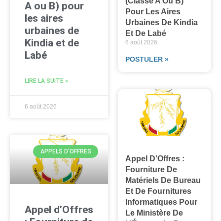
(classe A Ou B)
A ou B) pour
Pour Les Aires
les aires
Urbaines De Kindia
urbaines de
Et De Labé
Kindia et de
6 août 2026
Labé
POSTULER »
LIRE LA SUITE »
6 août 2026
APPELS D'OFFRES
Appel D’Offres :
Fourniture De
Matériels De Bureau
Et De Fournitures
Informatiques Pour
Appel d’Offres
Le Ministère De