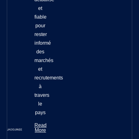
et
fiable
pour
rester
informé
des
marchés
et
recrutements
à
travers
le
pays
Read
More