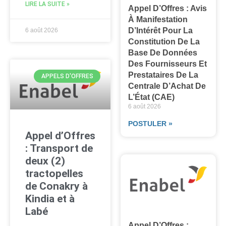
LIRE LA SUITE »
Appel D’Offres : Avis
À Manifestation
D’Intérêt Pour La
6 août 2026
Constitution De La
Base De Données
Des Fournisseurs Et
Prestataires De La
APPELS D'OFFRES
Centrale D’Achat De
L’État (CAE)
6 août 2026
POSTULER »
Appel d’Offres
: Transport de
deux (2)
tractopelles
de Conakry à
Kindia et à
Labé
Appel D’Offres :