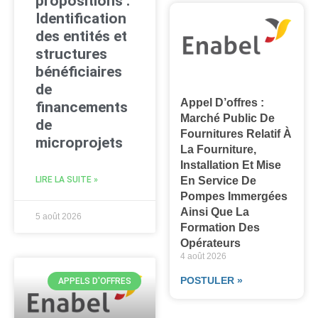
propositions :
Identification
des entités et
structures
bénéficiaires
de
Appel D’offres :
financements
Marché Public De
de
Fournitures Relatif À
microprojets
La Fourniture,
Installation Et Mise
En Service De
LIRE LA SUITE »
Pompes Immergées
Ainsi Que La
5 août 2026
Formation Des
Opérateurs
4 août 2026
POSTULER »
APPELS D'OFFRES