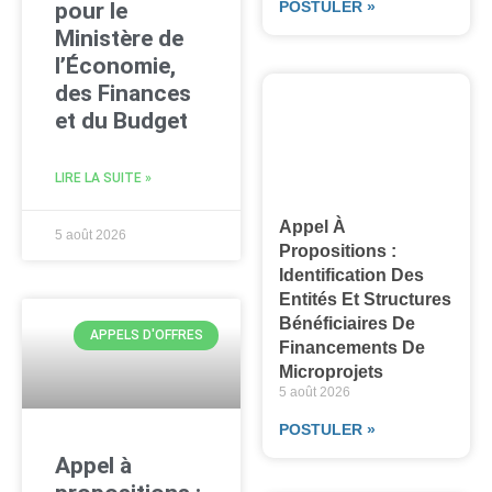
POSTULER »
pour le
Ministère de
l’Économie,
des Finances
et du Budget
LIRE LA SUITE »
Appel À
5 août 2026
Propositions :
Identification Des
Entités Et Structures
Bénéficiaires De
APPELS D'OFFRES
Financements De
Microprojets
5 août 2026
POSTULER »
Appel à