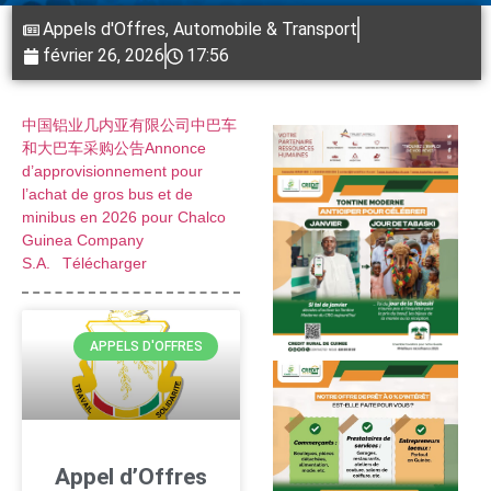
Appels d'Offres
,
Automobile & Transport
février 26, 2026
17:56
中国铝业几内亚有限公司中巴车
和大巴车采购公告Annonce
d’approvisionnement pour
l’achat de gros bus et de
minibus en 2026 pour Chalco
Guinea Company
S.A.
Télécharger
APPELS D'OFFRES
Appel d’Offres