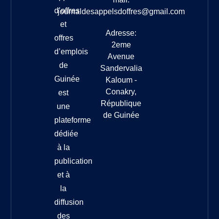
d’offres
journaldesappelsdoffres@gmail.com
et
Adresse:
offres
2eme
d’emplois
Avenue
de
Sandervalia
Guinée
Kaloum -
Conakry,
est
République
une
de Guinée
plateforme
dédiée
à la
publication
et à
la
diffusion
des