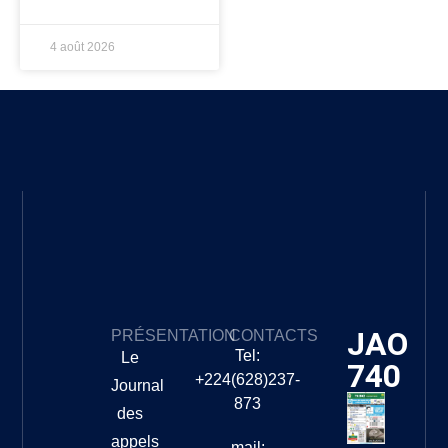
4 août 2026
JAO
PRÉSENTATION
CONTACTS
Tel:
Le
740
+224(628)237-
Journal
873
des
appels
mail: