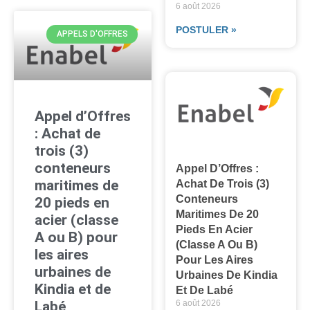
6 août 2026
POSTULER »
APPELS D'OFFRES
Appel d’Offres
: Achat de
trois (3)
conteneurs
Appel D’Offres :
maritimes de
Achat De Trois (3)
Conteneurs
20 pieds en
Maritimes De 20
acier (classe
Pieds En Acier
A ou B) pour
(classe A Ou B)
les aires
Pour Les Aires
urbaines de
Urbaines De Kindia
Kindia et de
Et De Labé
Labé
6 août 2026