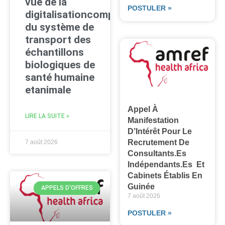
vue de la
POSTULER »
digitalisationcomplète
du système de
transport des
échantillons
biologiques de
santé humaine
etanimale
Appel À
LIRE LA SUITE »
Manifestation
D’Intérêt Pour Le
Recrutement De
7 août 2026
Consultants.es
Indépendants.es Et
Cabinets Établis En
Guinée
APPELS D'OFFRES
7 août 2026
POSTULER »