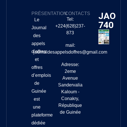
JAO
PRÉSENTATION
CONTACTS
Tel:
Le
740
+224(628)237-
Journal
873
des
appels
mail:
d’offres
journaldesappelsdoffres@gmail.com
et
Adresse:
offres
2eme
d’emplois
Avenue
de
Sandervalia
Guinée
Kaloum -
Conakry,
est
République
une
de Guinée
plateforme
dédiée