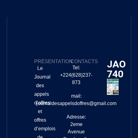
JAO
PRÉSENTATION
CONTACTS
Tel:
Le
740
+224(628)237-
Journal
873
des
appels
mail:
d’offres
journaldesappelsdoffres@gmail.com
et
Adresse:
offres
2eme
d’emplois
Avenue
de