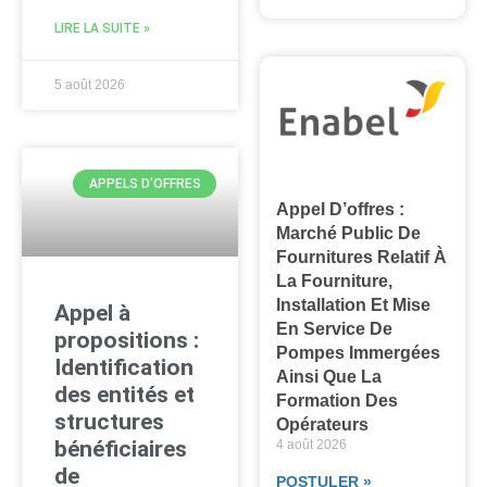
LIRE LA SUITE »
5 août 2026
APPELS D'OFFRES
Appel D’offres :
Marché Public De
Fournitures Relatif À
La Fourniture,
Installation Et Mise
Appel à
En Service De
propositions :
Pompes Immergées
Identification
Ainsi Que La
des entités et
Formation Des
structures
Opérateurs
bénéficiaires
4 août 2026
de
POSTULER »