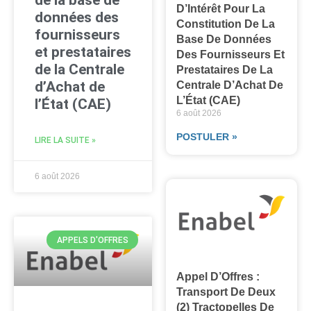
de la base de
D’Intérêt Pour La
données des
Constitution De La
fournisseurs
Base De Données
et prestataires
Des Fournisseurs Et
de la Centrale
Prestataires De La
d’Achat de
Centrale D’Achat De
L’État (CAE)
l’État (CAE)
6 août 2026
POSTULER »
LIRE LA SUITE »
6 août 2026
APPELS D'OFFRES
Appel D’Offres :
Transport De Deux
(2) Tractopelles De