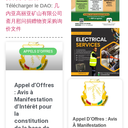
Télécharger le DAO:
几
内亚高丽亚矿山有限公司
斋月慰问捐赠物资采购询
价文件
APPELS D'OFFRES
Appel d’Offres
: Avis à
Manifestation
d’Intérêt pour
la
Appel D’Offres : Avis
constitution
À Manifestation