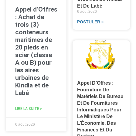
Et De Labé
Appel d’Offres
6 août 2026
: Achat de
POSTULER »
trois (3)
conteneurs
maritimes de
20 pieds en
acier (classe
A ou B) pour
les aires
urbaines de
Appel D’Offres :
Kindia et de
Fourniture De
Labé
Matériels De Bureau
Et De Fournitures
LIRE LA SUITE »
Informatiques Pour
Le Ministère De
L’Économie, Des
6 août 2026
Finances Et Du