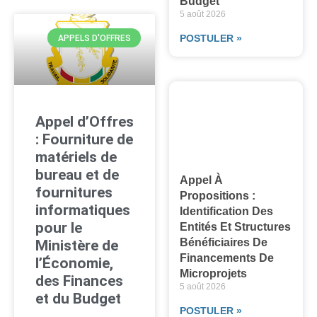
Budget
5 août 2026
POSTULER »
APPELS D'OFFRES
Appel d’Offres
: Fourniture de
matériels de
bureau et de
Appel À
fournitures
Propositions :
informatiques
Identification Des
pour le
Entités Et Structures
Bénéficiaires De
Ministère de
Financements De
l’Économie,
Microprojets
des Finances
5 août 2026
et du Budget
POSTULER »