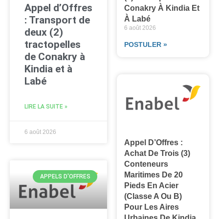
Appel d’Offres
Conakry À Kindia Et
: Transport de
À Labé
6 août 2026
deux (2)
tractopelles
POSTULER »
de Conakry à
Kindia et à
Labé
LIRE LA SUITE »
6 août 2026
Appel D’Offres :
Achat De Trois (3)
Conteneurs
Maritimes De 20
APPELS D'OFFRES
Pieds En Acier
(classe A Ou B)
Pour Les Aires
Urbaines De Kindia