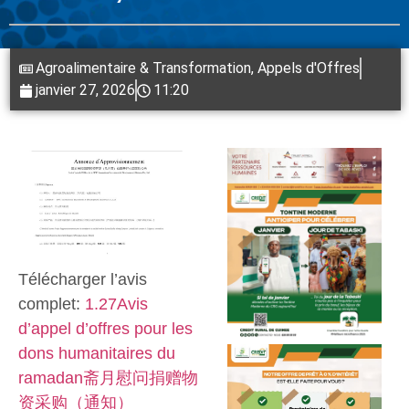
Agroalimentaire & Transformation
,
Appels d'Offres
janvier 27, 2026
11:20
Télécharger l’avis
complet:
1.27Avis
d’appel d’offres pour les
dons humanitaires du
ramadan斋月慰问捐赠物
资采购（通知）