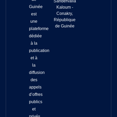
Sandervalia
Guinée
Kaloum -
Conakry,
est
République
une
de Guinée
plateforme
dédiée
à la
publication
et à
la
diffusion
des
appels
d’offres
publics
et
privés