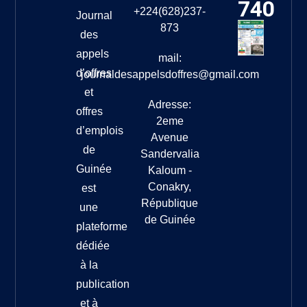
740
+224(628)237-
Journal
873
des
appels
mail:
d’offres
journaldesappelsdoffres@gmail.com
et
Adresse:
offres
2eme
d’emplois
Avenue
de
Sandervalia
Guinée
Kaloum -
Conakry,
est
République
une
de Guinée
plateforme
dédiée
à la
publication
et à