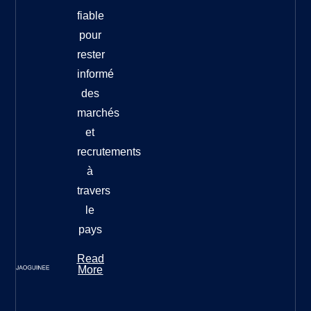
fiable
pour
rester
informé
des
marchés
et
recrutements
à
travers
le
pays
Read
More