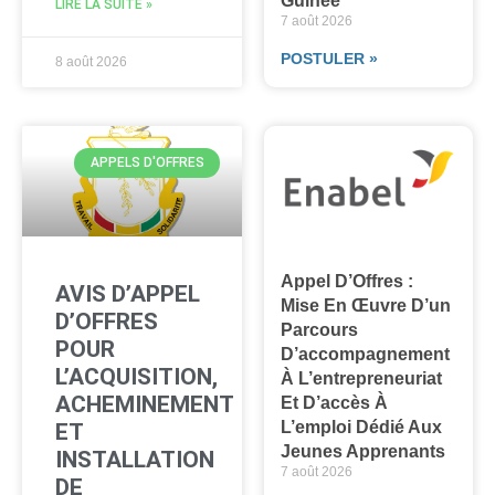
Guinée
LIRE LA SUITE »
7 août 2026
POSTULER »
8 août 2026
APPELS D'OFFRES
Appel D’Offres :
AVIS D’APPEL
Mise En Œuvre D’un
D’OFFRES
Parcours
POUR
D’accompagnement
L’ACQUISITION,
À L’entrepreneuriat
ACHEMINEMENT
Et D’accès À
L’emploi Dédié Aux
ET
Jeunes Apprenants
INSTALLATION
7 août 2026
DE