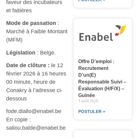
faveur des incubateurs
et faitières
Mode de passation
:
Marché à Faible Montant
(MFM)
Législation
: Belge.
Offre D’emploi :
Date de clôture :
le 12
Recrutement
février 2026 à 16 heures
D’un(e)
00 minute, heure de
Responsable Suivi –
Évaluation (H/F/X) –
Conakry à l’adresse ci-
Guinée
dessous
7 août 2026
fode.diallo@enabel.be
POSTULER »
En copie :
saliou.balde@enabel.be