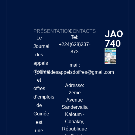
JAO
PRÉSENTATION
CONTACTS
Tel:
Le
740
+224(628)237-
Journal
873
des
appels
mail:
d’offres
journaldesappelsdoffres@gmail.com
et
Adresse:
offres
2eme
d’emplois
Avenue
de
Sandervalia
Guinée
Kaloum -
Conakry,
est
République
une