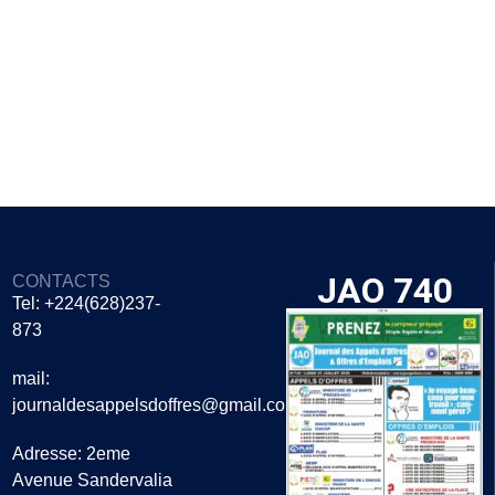
JAO 740
CONTACTS
Tel: +224(628)237-
873
mail:
journaldesappelsdoffres@gmail.com
Adresse: 2eme
Avenue Sandervalia