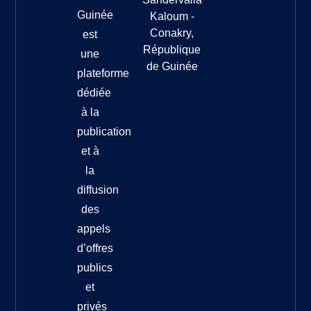
Guinée
Kaloum -
Conakry,
est
République
une
de Guinée
plateforme
dédiée
à la
publication
et à
la
diffusion
des
appels
d’offres
publics
et
privés