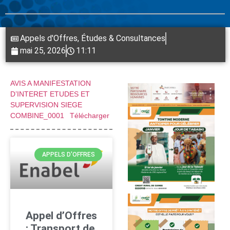
Appels d'Offres
,
Études & Consultances
mai 25, 2026
11:11
AVIS A MANIFESTATION
D’INTERET ETUDES ET
SUPERVISION SIEGE
COMBINE_0001
Télécharger
APPELS D'OFFRES
Appel d’Offres
: Transport de