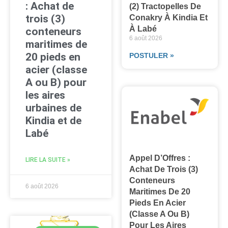
: Achat de
(2) Tractopelles De
trois (3)
Conakry À Kindia Et
À Labé
conteneurs
6 août 2026
maritimes de
20 pieds en
POSTULER »
acier (classe
A ou B) pour
les aires
urbaines de
Kindia et de
Labé
Appel D’Offres :
LIRE LA SUITE »
Achat De Trois (3)
Conteneurs
6 août 2026
Maritimes De 20
Pieds En Acier
(classe A Ou B)
Pour Les Aires