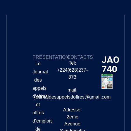
JAO
PRÉSENTATION
CONTACTS
Tel:
Le
740
+224(628)237-
Journal
873
des
appels
mail:
d’offres
journaldesappelsdoffres@gmail.com
et
Adresse:
offres
2eme
d’emplois
Avenue
de
Sandervalia