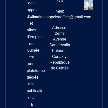
873
des
appels
mail:
d’offres
journaldesappelsdoffres@gmail.com
et
Adresse:
offres
2eme
d’emplois
Avenue
de
Sandervalia
Guinée
Kaloum -
Conakry,
est
République
une
de Guinée
plateforme
dédiée
à la
publication
et à
la