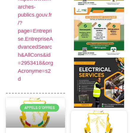
arches-
publics.gouv.fr
/?
page=Entrepri
se.EntrepriseA
dvancedSearc
h&AllCons&id
=2953418&org
Acronyme=s2
d
APPELS D'OFFRES