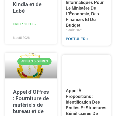
Informatiques Pour
Kindia et de
Le Ministère De
Labé
L’Économie, Des
Finances Et Du
LIRE LA SUITE »
Budget
5 août 2026
6 août 2026
POSTULER »
APPELS D'OFFRES
Appel À
Appel d’Offres
Propositions :
: Fourniture de
Identification Des
matériels de
Entités Et Structures
bureau et de
Bénéficiaires De