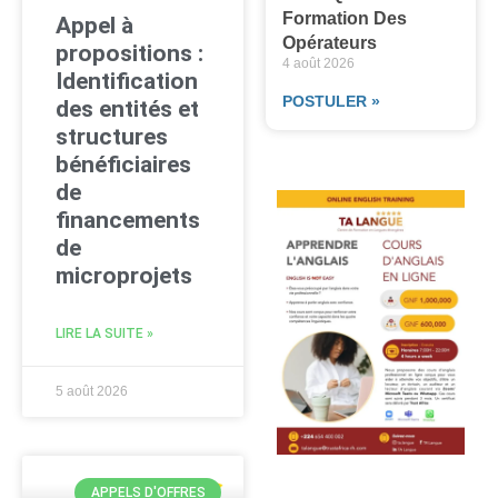
Formation Des
Appel à
Opérateurs
propositions :
4 août 2026
Identification
POSTULER »
des entités et
structures
bénéficiaires
de
financements
de
microprojets
LIRE LA SUITE »
5 août 2026
APPELS D'OFFRES