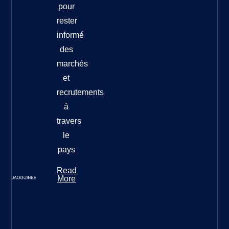
pour
rester
informé
des
marchés
et
recrutements
à
travers
le
pays
Read
More