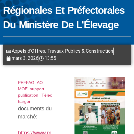
Régionales Et Préfectorales
Du Ministère De L’Élevage
Appels d'Offres
,
Travaux Publics & Construction
mars 3, 2026
13:55
PEFFAG_AO
MOE_support
publication
Téléc
harger
documents du
marché:
https://www.m