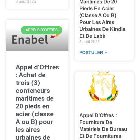
Maritimes De 20
6 août 2026
Pieds En Acier
(classe A Ou B)
Pour Les Aires
Urbaines De Kindia
APPELS D'OFFRES
Et De Labé
6 août 2026
POSTULER »
Appel d’Offres
: Achat de
trois (3)
conteneurs
maritimes de
20 pieds en
acier (classe
Appel D’Offres :
A ou B) pour
Fourniture De
les aires
Matériels De Bureau
Et De Fournitures
urbaines de