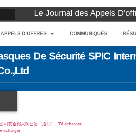
Le Journal des Appels D'off
APPELS D’OFFRES
COMMUNIQUÉS
RÉSU
sques De Sécurité SPIC Intern
Co.,Ltd
亚矿山股份有限公司安全帽采购公告（通知）
Télécharger
élécharger