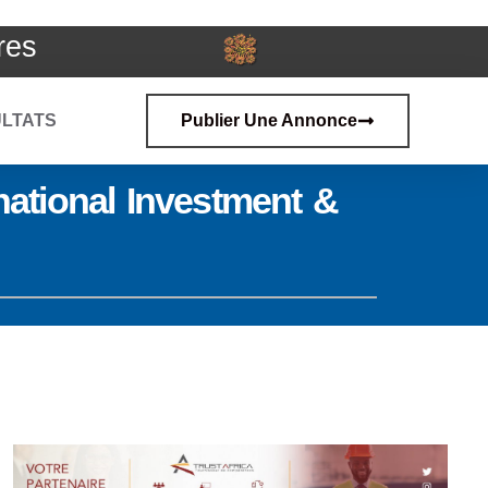
res
LTATS
Publier Une Annonce
ational Investment &