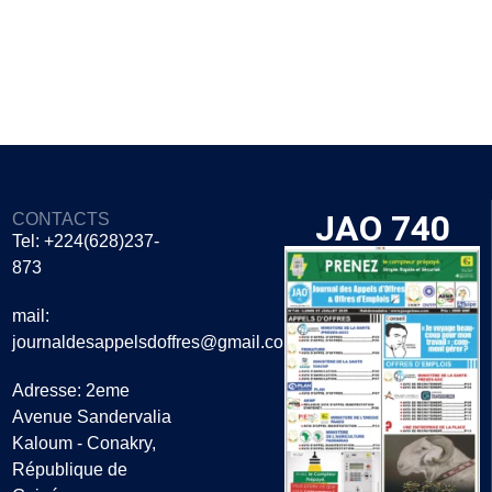
JAO 740
CONTACTS
Tel: +224(628)237-
873
mail:
journaldesappelsdoffres@gmail.com
Adresse: 2eme
Avenue Sandervalia
Kaloum - Conakry,
République de