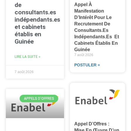
de
Appel À
Manifestation
consultants.es
D’Intérêt Pour Le
indépendants.es
Recrutement De
et cabinets
Consultants.es
établis en
Indépendants.es Et
Guinée
Cabinets Établis En
Guinée
7 août 2026
LIRE LA SUITE »
POSTULER »
7 août 2026
APPELS D'OFFRES
Appel D’Offres :
Mise En Œuvre D’un