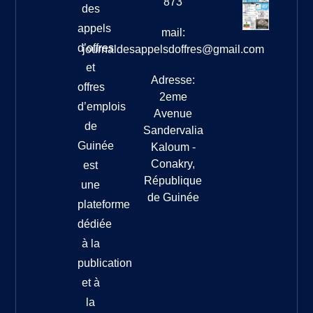
873
des
appels
mail:
d’offres
journaldesappelsdoffres@gmail.com
et
Adresse:
offres
2eme
d’emplois
Avenue
de
Sandervalia
Guinée
Kaloum -
Conakry,
est
République
une
de Guinée
plateforme
dédiée
à la
publication
et à
la