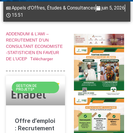
Appels d'Offres
,
Études & Consultances
juin 5, 2026
15:51
ADDENDUM & L’AMI –
RECRUTEMENT D’UN
CONSULTANT ECONOMISTE
-STATISTICIEN EN FAVEUR
DE L’UCEP
Télécharger
GESTION DE
PROJETS*
Offre d’emploi
: Recrutement