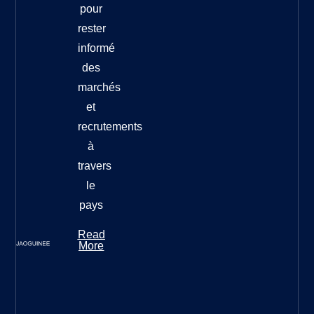
pour
rester
informé
des
marchés
et
recrutements
à
travers
le
pays
Read
More