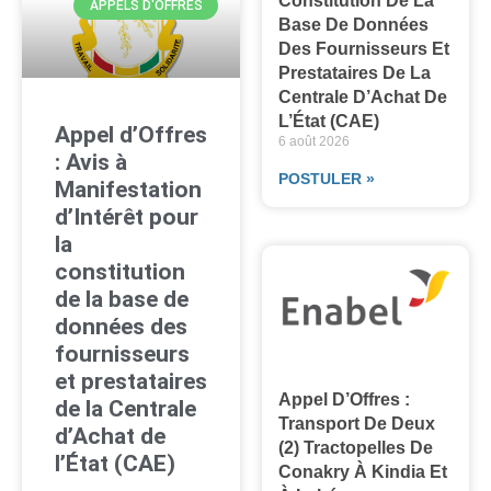
Constitution De La
APPELS D'OFFRES
Base De Données
Des Fournisseurs Et
Prestataires De La
Centrale D’Achat De
L’État (CAE)
Appel d’Offres
6 août 2026
: Avis à
POSTULER »
Manifestation
d’Intérêt pour
la
constitution
de la base de
données des
fournisseurs
et prestataires
Appel D’Offres :
de la Centrale
Transport De Deux
d’Achat de
(2) Tractopelles De
l’État (CAE)
Conakry À Kindia Et