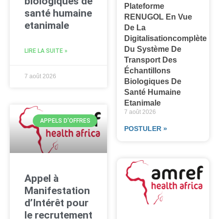
biologiques de
Plateforme
santé humaine
RENUGOL En Vue
etanimale
De La
Digitalisationcomplète
Du Système De
LIRE LA SUITE »
Transport Des
Échantillons
7 août 2026
Biologiques De
Santé Humaine
Etanimale
7 août 2026
APPELS D'OFFRES
POSTULER »
Appel à
Manifestation
d’Intérêt pour
le recrutement