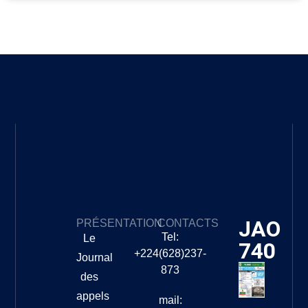
JAO
PRÉSENTATION
CONTACTS
Tel:
Le
740
+224(628)237-
Journal
873
des
appels
mail: