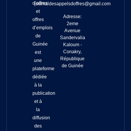
d’offres
journaldesappelsdoffres@gmail.com
et
Adresse:
offres
2eme
d’emplois
Avenue
de
Sandervalia
Guinée
Kaloum -
Conakry,
est
République
une
de Guinée
plateforme
dédiée
à la
publication
et à
la
diffusion
des