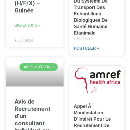
Du Système De
(H/F/X) –
Transport Des
Guinée
Échantillons
Biologiques De
LIRE LA SUITE »
Santé Humaine
Etanimale
7 août 2026
7 août 2026
POSTULER »
APPELS D'OFFRES
Avis de
Appel À
Recrutement
Manifestation
d’un
D’Intérêt Pour Le
consultant
Recrutement De