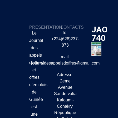
JAO
PRÉSENTATION
CONTACTS
Tel:
Le
740
+224(628)237-
Journal
873
des
appels
mail:
d’offres
journaldesappelsdoffres@gmail.com
et
Adresse:
offres
2eme
d’emplois
Avenue
de
Sandervalia
Guinée
Kaloum -
Conakry,
est
République
une