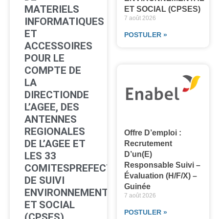
MATERIELS
ET SOCIAL (CPSES)
7 août 2026
INFORMATIQUES
ET
POSTULER »
ACCESSOIRES
POUR LE
COMPTE DE
LA
DIRECTIONDE
L’AGEE, DES
ANTENNES
REGIONALES
Offre D’emploi :
DE L’AGEE ET
Recrutement
LES 33
D’un(e)
Responsable Suivi –
COMITESPREFECTORAUX
Évaluation (H/F/X) –
DE SUIVI
Guinée
ENVIRONNEMENTAL
7 août 2026
ET SOCIAL
POSTULER »
(CPSES)