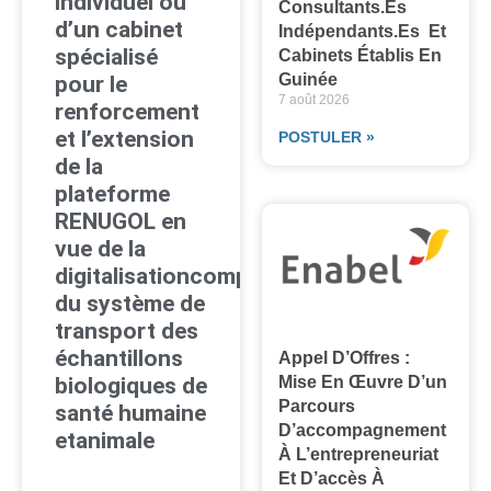
individuel ou
Consultants.es
d’un cabinet
Indépendants.es Et
spécialisé
Cabinets Établis En
Guinée
pour le
7 août 2026
renforcement
et l’extension
POSTULER »
de la
plateforme
RENUGOL en
vue de la
digitalisationcomplète
du système de
transport des
échantillons
Appel D’Offres :
Mise En Œuvre D’un
biologiques de
Parcours
santé humaine
D’accompagnement
etanimale
À L’entrepreneuriat
Et D’accès À