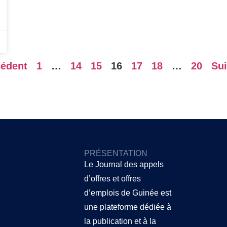
cédent
1
…
14
15
16
17
18
…
20
Sui
PRÉSENTATION
Le Journal des appels
d’offres et offres
d’emplois de Guinée
est
une plateforme dédiée à
la publication et à la