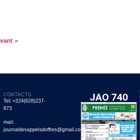
vant »
JAO 740
CONTACTS
Tel: +224(628)237-
873
mail:
journaldesappelsdoffres@gmail.com