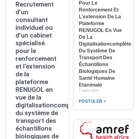
Pour Le
Recrutement
Renforcement Et
d’un
L’extension De La
consultant
Plateforme
individuel ou
RENUGOL En Vue
d’un cabinet
De La
spécialisé
Digitalisationcomplète
pour le
Du Système De
Transport Des
renforcement
Échantillons
et l’extension
Biologiques De
de la
Santé Humaine
plateforme
Etanimale
RENUGOL en
7 août 2026
vue de la
POSTULER »
digitalisationcomplète
du système de
transport des
échantillons
biologiques de