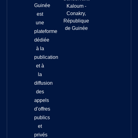
Guinée
Kaloum -
Conakry,
est
République
une
de Guinée
plateforme
dédiée
à la
publication
et à
la
diffusion
des
appels
d’offres
publics
et
privés