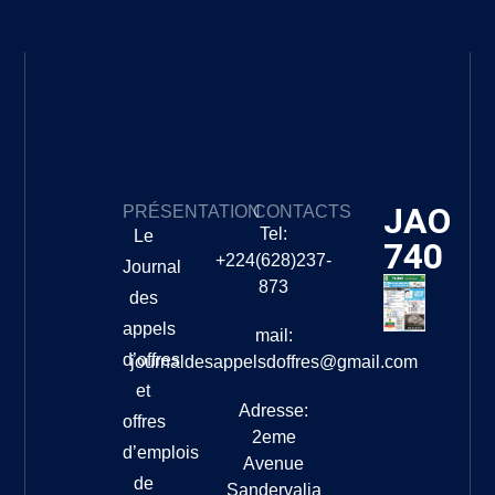
JAO
PRÉSENTATION
CONTACTS
Tel:
Le
740
+224(628)237-
Journal
873
des
appels
mail:
d’offres
journaldesappelsdoffres@gmail.com
et
Adresse:
offres
2eme
d’emplois
Avenue
de
Sandervalia