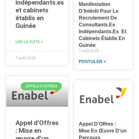
indépendants.es
Manifestation
et cabinets
D’Intérêt Pour Le
établis en
Recrutement De
Guinée
Consultants.es
Indépendants.es Et
Cabinets Établis En
LIRE LA SUITE »
Guinée
7 août 2026
7 août 2026
POSTULER »
APPELS D'OFFRES
Appel d’Offres
Appel D’Offres :
: Mise en
Mise En Œuvre D’un
œuvre d’un
Parcours