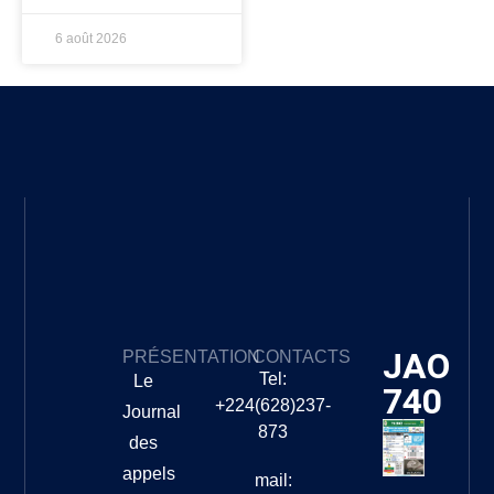
6 août 2026
JAO
PRÉSENTATION
CONTACTS
Tel:
Le
740
+224(628)237-
Journal
873
des
appels
mail: