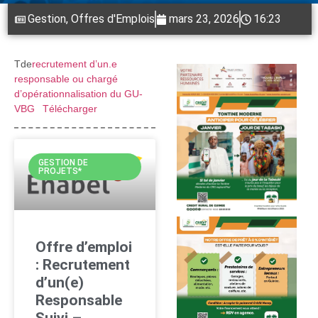
Gestion
,
Offres d'Emplois
mars 23, 2026
16:23
Tde
recrutement d’un.e
responsable ou chargé
d’opérationnalisation du GU-
VBG
Télécharger
GESTION DE
PROJETS*
Offre d’emploi
: Recrutement
d’un(e)
Responsable
Suivi –