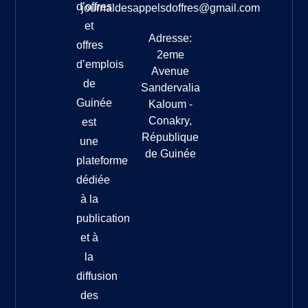
d’offres
journaldesappelsdoffres@gmail.com
et
Adresse:
offres
2eme
d’emplois
Avenue
de
Sandervalia
Guinée
Kaloum -
Conakry,
est
République
une
de Guinée
plateforme
dédiée
à la
publication
et à
la
diffusion
des