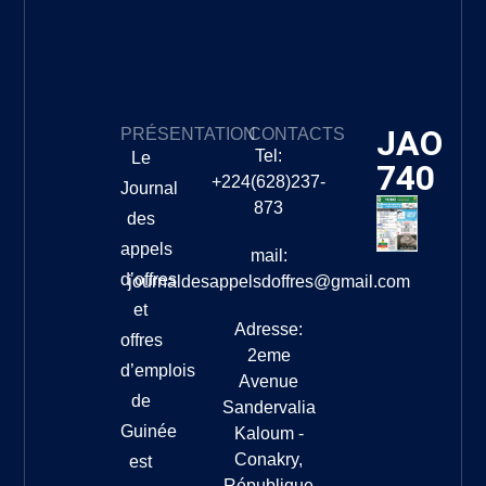
JAO
PRÉSENTATION
CONTACTS
Tel:
Le
740
+224(628)237-
Journal
873
des
appels
mail:
d’offres
journaldesappelsdoffres@gmail.com
et
Adresse:
offres
2eme
d’emplois
Avenue
de
Sandervalia
Guinée
Kaloum -
Conakry,
est
République