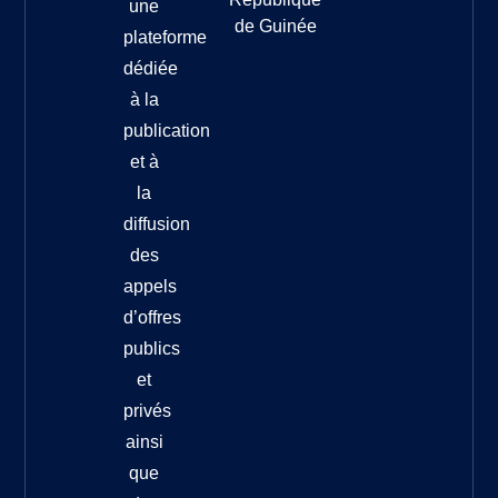
une
de Guinée
plateforme
dédiée
à la
publication
et à
la
diffusion
des
appels
d’offres
publics
et
privés
ainsi
que