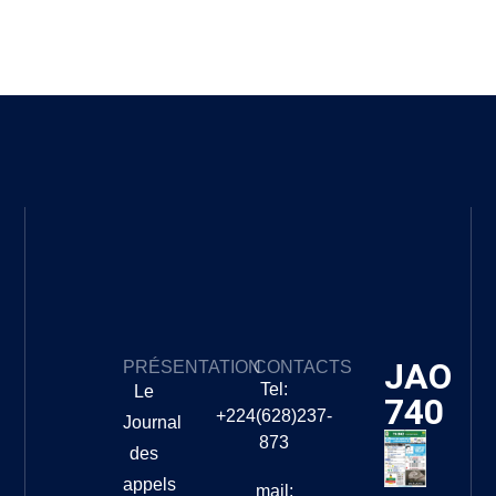
JAO
PRÉSENTATION
CONTACTS
Tel:
Le
740
+224(628)237-
Journal
873
des
appels
mail: