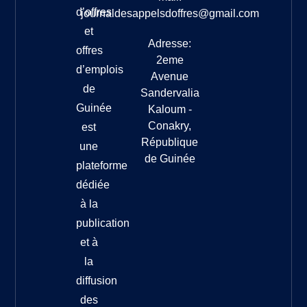
d’offres
journaldesappelsdoffres@gmail.com
et
Adresse:
offres
2eme
d’emplois
Avenue
de
Sandervalia
Guinée
Kaloum -
Conakry,
est
République
une
de Guinée
plateforme
dédiée
à la
publication
et à
la
diffusion
des