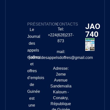
JAO
PRÉSENTATION
CONTACTS
Tel:
Le
740
+224(628)237-
Journal
873
des
appels
mail:
d’offres
journaldesappelsdoffres@gmail.com
et
Adresse:
offres
2eme
d’emplois
Avenue
de
Sandervalia
Guinée
Kaloum -
Conakry,
est
République
une
de Guinée