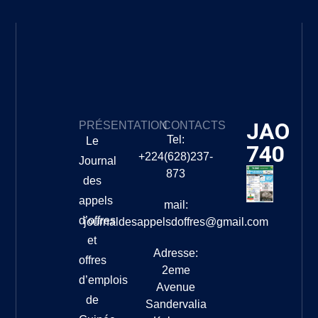
JAO
PRÉSENTATION
CONTACTS
Tel:
Le
740
+224(628)237-
Journal
873
des
appels
mail:
d’offres
journaldesappelsdoffres@gmail.com
et
Adresse:
offres
2eme
d’emplois
Avenue
de
Sandervalia