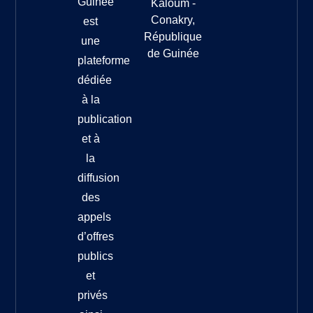
Guinée
Kaloum -
Conakry,
est
République
une
de Guinée
plateforme
dédiée
à la
publication
et à
la
diffusion
des
appels
d’offres
publics
et
privés