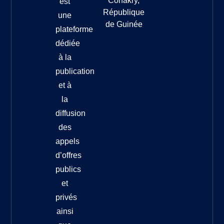
Conakry,
est
République
une
de Guinée
plateforme
dédiée
à la
publication
et à
la
diffusion
des
appels
d’offres
publics
et
privés
ainsi