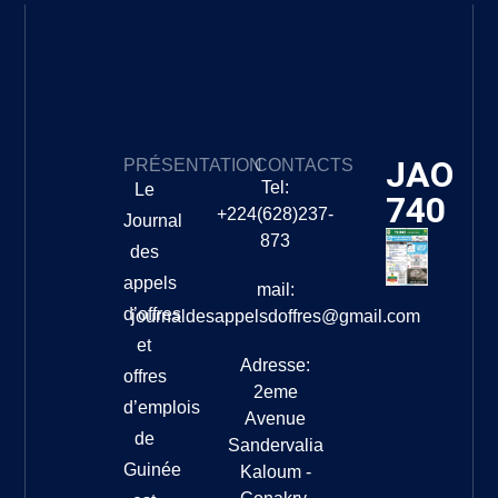
JAO
PRÉSENTATION
CONTACTS
Tel:
Le
740
+224(628)237-
Journal
873
des
appels
mail:
d’offres
journaldesappelsdoffres@gmail.com
et
Adresse:
offres
2eme
d’emplois
Avenue
de
Sandervalia
Guinée
Kaloum -