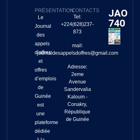
JAO
PRÉSENTATION
CONTACTS
Tel:
Le
740
+224(628)237-
Journal
873
des
appels
mail:
d’offres
journaldesappelsdoffres@gmail.com
et
Adresse:
offres
2eme
d’emplois
Avenue
de
Sandervalia
Guinée
Kaloum -
Conakry,
est
République
une
de Guinée
plateforme
dédiée
à la