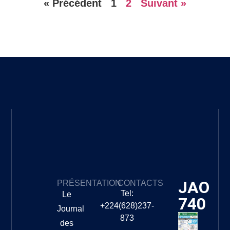
« Précédent
1
2
Suivant »
JAO
PRÉSENTATION
CONTACTS
Tel:
Le
740
+224(628)237-
Journal
873
des