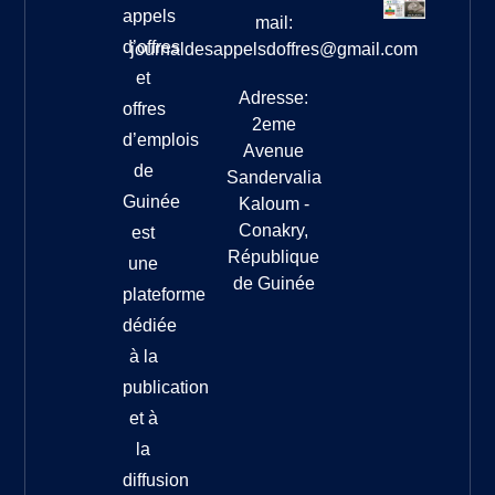
appels
mail:
d’offres
journaldesappelsdoffres@gmail.com
et
Adresse:
offres
2eme
d’emplois
Avenue
de
Sandervalia
Guinée
Kaloum -
Conakry,
est
République
une
de Guinée
plateforme
dédiée
à la
publication
et à
la
diffusion