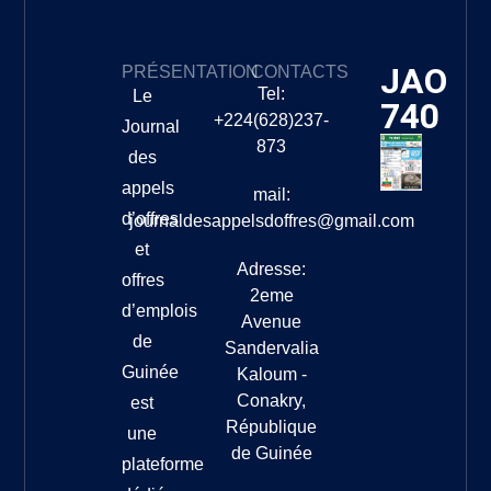
JAO
PRÉSENTATION
CONTACTS
Tel:
Le
740
+224(628)237-
Journal
873
des
appels
mail:
d’offres
journaldesappelsdoffres@gmail.com
et
Adresse:
offres
2eme
d’emplois
Avenue
de
Sandervalia
Guinée
Kaloum -
Conakry,
est
République
une
de Guinée
plateforme