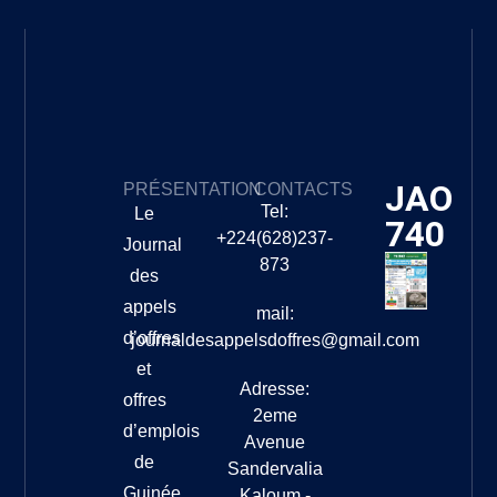
JAO
PRÉSENTATION
CONTACTS
Tel:
Le
740
+224(628)237-
Journal
873
des
appels
mail:
d’offres
journaldesappelsdoffres@gmail.com
et
Adresse:
offres
2eme
d’emplois
Avenue
de
Sandervalia
Guinée
Kaloum -