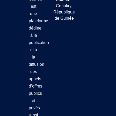
Conakry,
est
République
une
de Guinée
plateforme
dédiée
à la
publication
et à
la
diffusion
des
appels
d’offres
publics
et
privés
ainsi