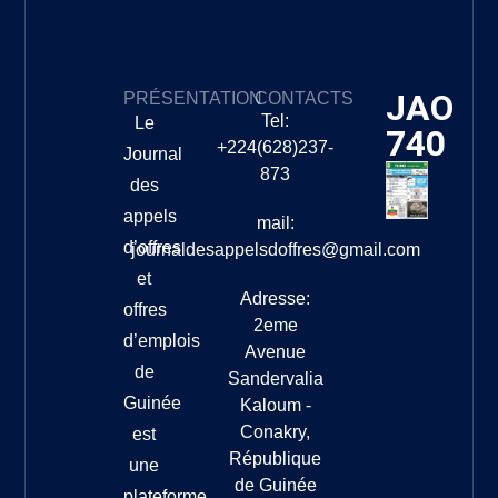
JAO
PRÉSENTATION
CONTACTS
Tel:
Le
740
+224(628)237-
Journal
873
des
appels
mail:
d’offres
journaldesappelsdoffres@gmail.com
et
Adresse:
offres
2eme
d’emplois
Avenue
de
Sandervalia
Guinée
Kaloum -
Conakry,
est
République
une
de Guinée
plateforme