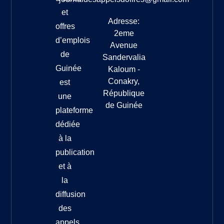
et
Adresse:
offres
2eme
d’emplois
Avenue
de
Sandervalia
Guinée
Kaloum -
Conakry,
est
République
une
de Guinée
plateforme
dédiée
à la
publication
et à
la
diffusion
des
appels