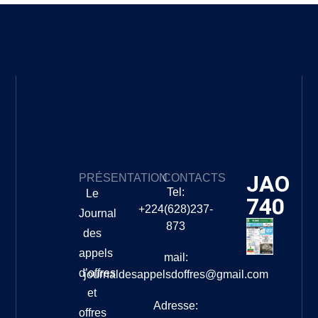
JAO
PRÉSENTATION
CONTACTS
Tel:
Le
740
+224(628)237-
Journal
873
des
appels
mail:
d’offres
journaldesappelsdoffres@gmail.com
et
Adresse:
offres