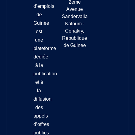
2eme
d’emplois
Avenue
de
Sandervalia
Guinée
Kaloum -
Conakry,
est
République
une
de Guinée
plateforme
dédiée
à la
publication
et à
la
diffusion
des
appels
d’offres
publics