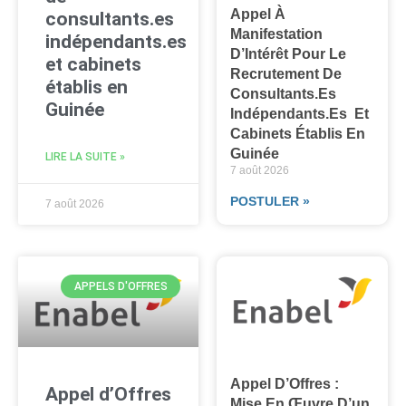
Appel À
consultants.es
Manifestation
indépendants.es
D’Intérêt Pour Le
et cabinets
Recrutement De
établis en
Consultants.es
Guinée
Indépendants.es Et
Cabinets Établis En
Guinée
LIRE LA SUITE »
7 août 2026
POSTULER »
7 août 2026
APPELS D'OFFRES
Appel D’Offres :
Appel d’Offres
Mise En Œuvre D’un