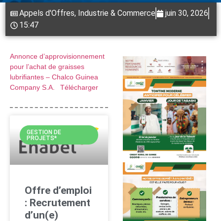
Appels d'Offres
,
Industrie & Commerce
juin 30, 2026
15:47
Annonce d’approvisionnement
pour l’achat de graisses
lubrifiantes – Chalco Guinea
Company S.A.
Télécharger
GESTION DE
PROJETS*
Offre d’emploi
: Recrutement
d’un(e)