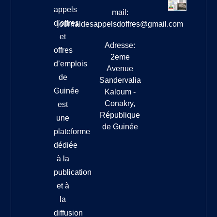
appels
mail:
d’offres
journaldesappelsdoffres@gmail.com
et
Adresse:
offres
2eme
d’emplois
Avenue
de
Sandervalia
Guinée
Kaloum -
Conakry,
est
République
une
de Guinée
plateforme
dédiée
à la
publication
et à
la
diffusion