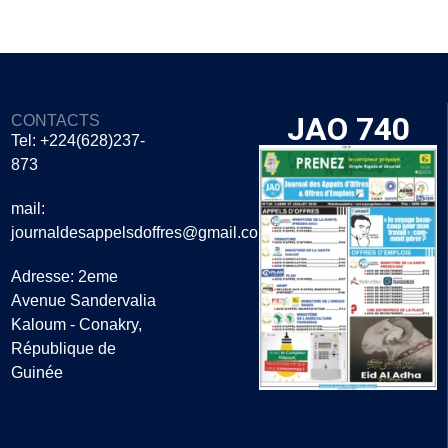
JAO 740
CONTACTS
Tel: +224(628)237-
873
mail:
journaldesappelsdoffres@gmail.com
Adresse: 2eme
Avenue Sandervalia
Kaloum - Conakry,
République de
Guinée