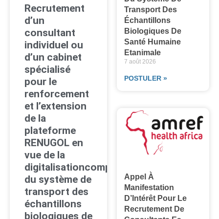
Recrutement
Transport Des
d’un
Échantillons
consultant
Biologiques De
Santé Humaine
individuel ou
Etanimale
d’un cabinet
7 août 2026
spécialisé
POSTULER »
pour le
renforcement
et l’extension
de la
plateforme
RENUGOL en
vue de la
digitalisationcomplète
Appel À
du système de
Manifestation
transport des
D’Intérêt Pour Le
échantillons
Recrutement De
biologiques de