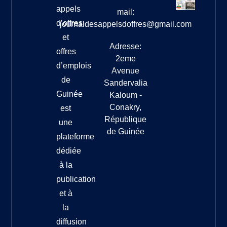
appels
mail:
d’offres
journaldesappelsdoffres@gmail.com
et
Adresse:
offres
2eme
d’emplois
Avenue
de
Sandervalia
Guinée
Kaloum -
Conakry,
est
République
une
de Guinée
plateforme
dédiée
à la
publication
et à
la
diffusion