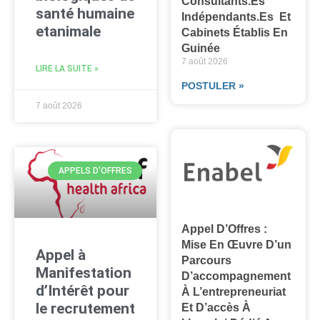
Consultants.es
santé humaine
Indépendants.es Et
etanimale
Cabinets Établis En
Guinée
7 août 2026
LIRE LA SUITE »
POSTULER »
7 août 2026
APPELS D'OFFRES
Appel D’Offres :
Mise En Œuvre D’un
Appel à
Parcours
Manifestation
D’accompagnement
d’Intérêt pour
À L’entrepreneuriat
le recrutement
Et D’accès À