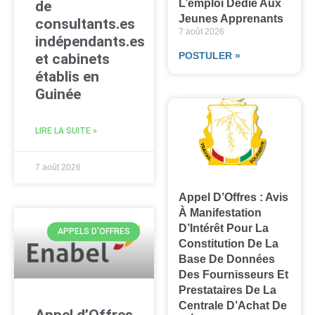
L’emploi Dédié Aux
de
Jeunes Apprenants
consultants.es
7 août 2026
indépendants.es
POSTULER »
et cabinets
établis en
Guinée
LIRE LA SUITE »
7 août 2026
Appel D’Offres : Avis
À Manifestation
D’Intérêt Pour La
APPELS D'OFFRES
Constitution De La
Base De Données
Des Fournisseurs Et
Prestataires De La
Centrale D’Achat De
Appel d’Offres