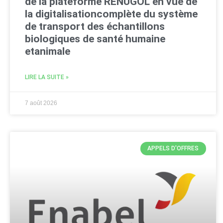
de la plateforme RENUGOL en vue de
la digitalisationcomplète du système
de transport des échantillons
biologiques de santé humaine
etanimale
LIRE LA SUITE »
7 août 2026
APPELS D'OFFRES