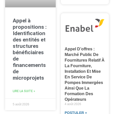
Appel à
propositions :
Identification
des entités et
structures
Appel D’offres :
bénéficiaires
Marché Public De
de
Fournitures Relatif À
financements
La Fourniture,
de
Installation Et Mise
En Service De
microprojets
Pompes Immergées
Ainsi Que La
LIRE LA SUITE »
Formation Des
Opérateurs
4 août 2026
5 août 2026
POSTULER »