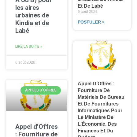
A ou B) pour
Et De Labé
les aires
6 août 2026
urbaines de
Kindia et de
POSTULER »
Labé
LIRE LA SUITE »
6 août 2026
Appel D’Offres :
Fourniture De
APPELS D'OFFRES
Matériels De Bureau
Et De Fournitures
Informatiques Pour
Le Ministère De
L’Économie, Des
Appel d’Offres
Finances Et Du
: Fourniture de