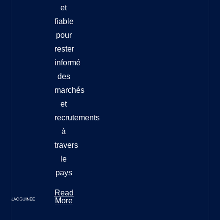
et
fiable
pour
rester
informé
des
marchés
et
recrutements
à
travers
le
pays
Read
More