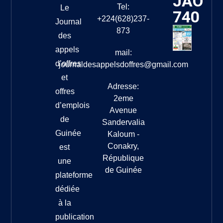
JAO
Tel:
Le
740
+224(628)237-
Journal
873
des
appels
mail:
d’offres
journaldesappelsdoffres@gmail.com
et
Adresse:
offres
2eme
d’emplois
Avenue
de
Sandervalia
Guinée
Kaloum -
Conakry,
est
République
une
de Guinée
plateforme
dédiée
à la
publication