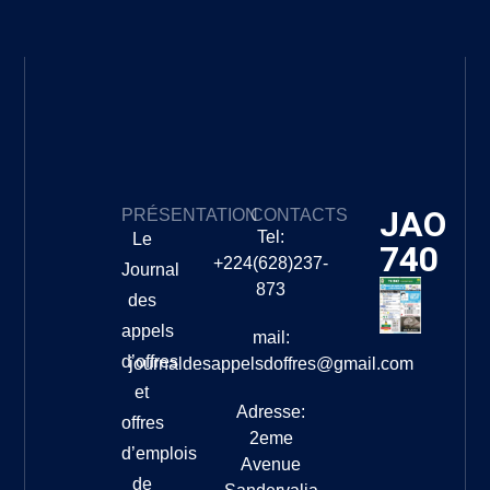
JAO
PRÉSENTATION
CONTACTS
Tel:
Le
740
+224(628)237-
Journal
873
des
appels
mail:
d’offres
journaldesappelsdoffres@gmail.com
et
Adresse:
offres
2eme
d’emplois
Avenue
de