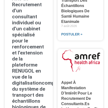
Transport Des
Recrutement
Échantillons
d’un
Biologiques De
consultant
Santé Humaine
Etanimale
individuel ou
7 août 2026
d’un cabinet
spécialisé
POSTULER »
pour le
renforcement
et l’extension
de la
plateforme
RENUGOL en
vue de la
digitalisationcomplète
Appel À
Manifestation
du système de
D’Intérêt Pour Le
transport des
Recrutement De
échantillons
Consultants.es
biologiques de