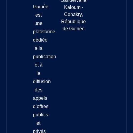
Sandervalia
Guinée
Kaloum -
Conakry,
est
République
une
de Guinée
plateforme
dédiée
à la
publication
et à
la
diffusion
des
appels
d’offres
publics
et
privés