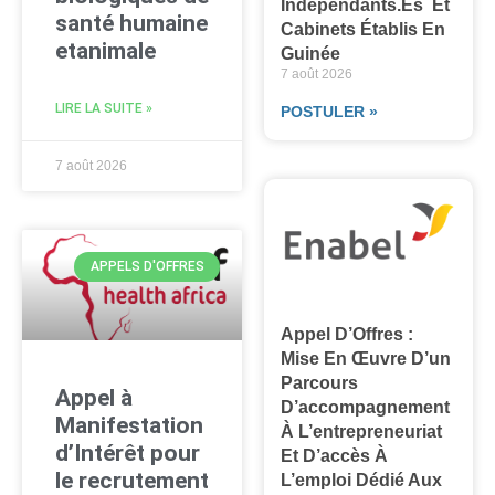
Indépendants.es Et
santé humaine
Cabinets Établis En
etanimale
Guinée
7 août 2026
LIRE LA SUITE »
POSTULER »
7 août 2026
APPELS D'OFFRES
Appel D’Offres :
Mise En Œuvre D’un
Parcours
Appel à
D’accompagnement
Manifestation
À L’entrepreneuriat
d’Intérêt pour
Et D’accès À
le recrutement
L’emploi Dédié Aux