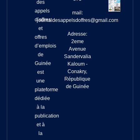
des
appels
mail:
d’offres
journaldesappelsdoffres@gmail.com
et
Adresse:
offres
2eme
d’emplois
Avenue
de
Sandervalia
Guinée
Kaloum -
Conakry,
est
République
une
de Guinée
plateforme
dédiée
à la
publication
et à
la