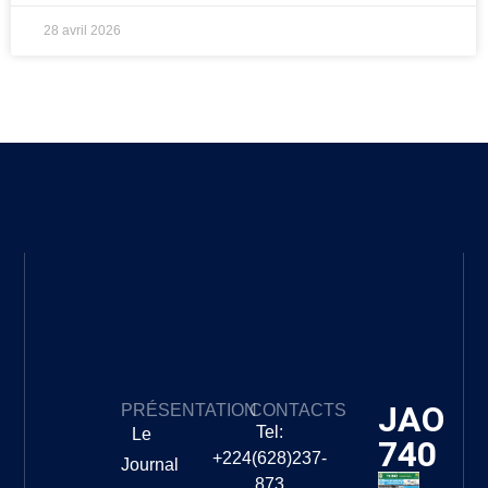
28 avril 2026
JAO
PRÉSENTATION
CONTACTS
Tel:
Le
740
+224(628)237-
Journal
873