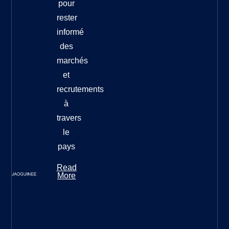
pour
rester
informé
des
marchés
et
recrutements
à
travers
le
pays
Read
More