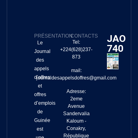
JAO
PRÉSENTATION
CONTACTS
Tel:
Le
740
+224(628)237-
Journal
873
des
appels
mail:
d’offres
journaldesappelsdoffres@gmail.com
et
Adresse:
offres
2eme
d’emplois
Avenue
de
Sandervalia
Guinée
Kaloum -
Conakry,
est
République
une