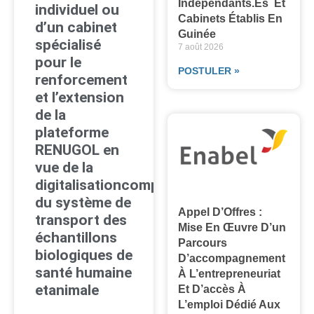
Indépendants.es Et
individuel ou
Cabinets Établis En
d’un cabinet
Guinée
spécialisé
7 août 2026
pour le
POSTULER »
renforcement
et l’extension
de la
plateforme
RENUGOL en
vue de la
digitalisationcomplète
du système de
Appel D’Offres :
transport des
Mise En Œuvre D’un
échantillons
Parcours
biologiques de
D’accompagnement
santé humaine
À L’entrepreneuriat
etanimale
Et D’accès À
L’emploi Dédié Aux