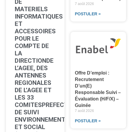
DE
7 août 2026
MATERIELS
POSTULER »
INFORMATIQUES
ET
ACCESSOIRES
POUR LE
COMPTE DE
LA
DIRECTIONDE
L’AGEE, DES
Offre D’emploi :
ANTENNES
Recrutement
REGIONALES
D’un(e)
DE L’AGEE ET
Responsable Suivi –
LES 33
Évaluation (H/F/X) –
COMITESPREFECTORAUX
Guinée
DE SUIVI
7 août 2026
ENVIRONNEMENTAL
POSTULER »
ET SOCIAL