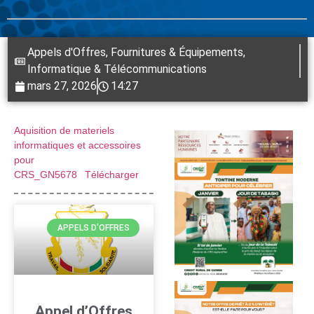
Appels d'Offres
,
Fournitures & Équipements
,
Informatique & Télécommunications
mars 27, 2026
14:27
Aquisition de materiels
informatiques et accessoires
pour
CRS_GN5678
Télécharger
APPELS D'OFFRES
Appel d’Offres