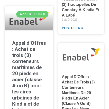
(2) Tractopelles De
Conakry À Kindia Et
APPELS D'OFFRES
À Labé
6 août 2026
POSTULER »
Appel d’Offres
: Achat de
trois (3)
conteneurs
maritimes de
20 pieds en
Appel D’Offres :
acier (classe
Achat De Trois (3)
A ou B) pour
Conteneurs
les aires
Maritimes De 20
urbaines de
Pieds En Acier
Kindia et de
(classe A Ou B)
Pour Les Aires