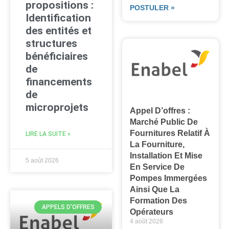
propositions :
POSTULER »
Identification
des entités et
structures
bénéficiaires
de
financements
de
microprojets
Appel D’offres :
Marché Public De
Fournitures Relatif À
LIRE LA SUITE »
La Fourniture,
Installation Et Mise
5 août 2026
En Service De
Pompes Immergées
Ainsi Que La
Formation Des
APPELS D'OFFRES
Opérateurs
4 août 2026