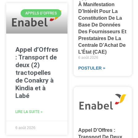
À Manifestation
D’Intérêt Pour La
APPELS D'OFFRES
Constitution De La
Base De Données
Des Fournisseurs Et
Prestataires De La
Centrale D’Achat De
Appel d’Offres
L’État (CAE)
: Transport de
6 août 2026
deux (2)
POSTULER »
tractopelles
de Conakry à
Kindia et à
Labé
LIRE LA SUITE »
6 août 2026
Appel D’Offres :
Transport De Deux