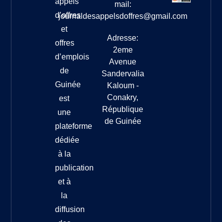
appels
mail:
d’offres
journaldesappelsdoffres@gmail.com
et
Adresse:
offres
2eme
d’emplois
Avenue
de
Sandervalia
Guinée
Kaloum -
Conakry,
est
République
une
de Guinée
plateforme
dédiée
à la
publication
et à
la
diffusion