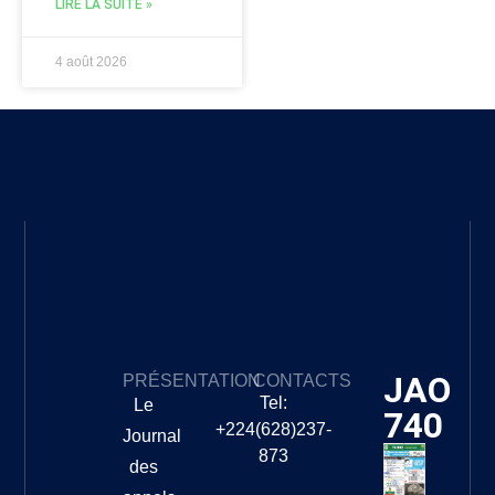
LIRE LA SUITE »
4 août 2026
JAO
PRÉSENTATION
CONTACTS
Tel:
Le
740
+224(628)237-
Journal
873
des