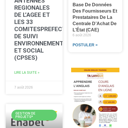
ANTENNES
Base De Données
REGIONALES
Des Fournisseurs Et
DE L’AGEE ET
Prestataires De La
LES 33
Centrale D’Achat De
COMITESPREFECTORAUX
L’État (CAE)
DE SUIVI
6 août 2026
ENVIRONNEMENTAL
POSTULER »
ET SOCIAL
(CPSES)
LIRE LA SUITE »
7 août 2026
GESTION DE
PROJETS*