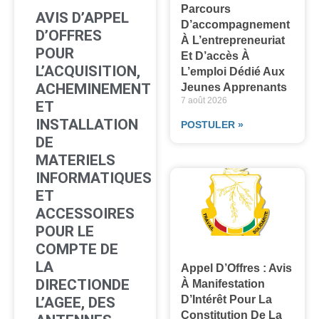
Parcours
AVIS D’APPEL
D’accompagnement
D’OFFRES
À L’entrepreneuriat
POUR
Et D’accès À
L’ACQUISITION,
L’emploi Dédié Aux
ACHEMINEMENT
Jeunes Apprenants
7 août 2026
ET
INSTALLATION
POSTULER »
DE
MATERIELS
INFORMATIQUES
ET
ACCESSOIRES
POUR LE
COMPTE DE
LA
Appel D’Offres : Avis
DIRECTIONDE
À Manifestation
D’Intérêt Pour La
L’AGEE, DES
Constitution De La