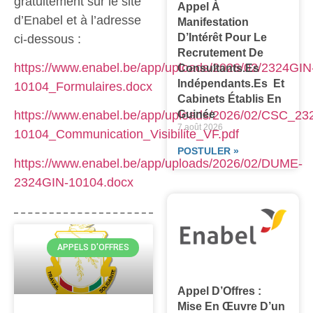
gratuitement sur le site
Appel À
d’Enabel et à l’adresse
Manifestation
D’Intérêt Pour Le
ci-dessous :
Recrutement De
https://www.enabel.be/app/uploads/2026/02/2324GIN
Consultants.es
Indépendants.es Et
10104_Formulaires.docx
Cabinets Établis En
Guinée
https://www.enabel.be/app/uploads/2026/02/CSC_23
7 août 2026
10104_Communication_Visibilite_VF.pdf
POSTULER »
https://www.enabel.be/app/uploads/2026/02/DUME-
2324GIN-10104.docx
APPELS D'OFFRES
Appel D’Offres :
Mise En Œuvre D’un