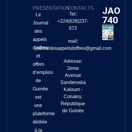
JAO
PRÉSENTATION
CONTACTS
Tel:
Le
740
+224(628)237-
Journal
873
des
appels
mail:
d’offres
journaldesappelsdoffres@gmail.com
et
Adresse:
offres
2eme
d’emplois
Avenue
de
Sandervalia
Guinée
Kaloum -
Conakry,
est
République
une
de Guinée
plateforme
dédiée
à la