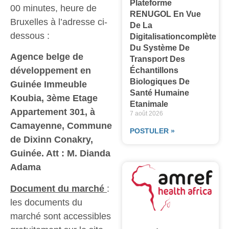
Plateforme
00 minutes, heure de
RENUGOL En Vue
Bruxelles à l’adresse ci-
De La
dessous :
Digitalisationcomplète
Du Système De
Agence belge de
Transport Des
développement en
Échantillons
Biologiques De
Guinée Immeuble
Santé Humaine
Koubia, 3ème Etage
Etanimale
Appartement 301, à
7 août 2026
Camayenne, Commune
POSTULER »
de Dixinn Conakry,
Guinée. Att : M. Dianda
Adama
Document du marché
:
les documents du
marché sont accessibles