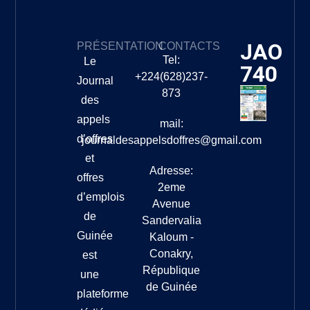
JAO
PRÉSENTATION
CONTACTS
Tel:
Le
740
+224(628)237-
Journal
873
des
appels
mail:
d’offres
journaldesappelsdoffres@gmail.com
et
Adresse:
offres
2eme
d’emplois
Avenue
de
Sandervalia
Guinée
Kaloum -
Conakry,
est
République
une
de Guinée
plateforme