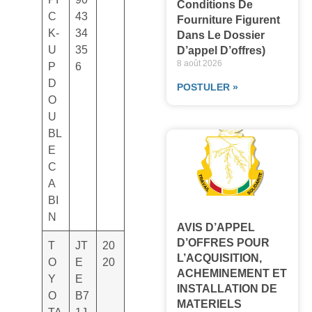
Conditions De
C
43
Fourniture Figurent
K-
34
Dans Le Dossier
U
35
D’appel D’offres)
8 août 2026
P
6
D
POSTULER »
O
U
BL
E
C
A
BI
N
AVIS D’APPEL
D’OFFRES POUR
T
JT
20
L’ACQUISITION,
O
E
20
ACHEMINEMENT ET
Y
E
INSTALLATION DE
O
B7
MATERIELS