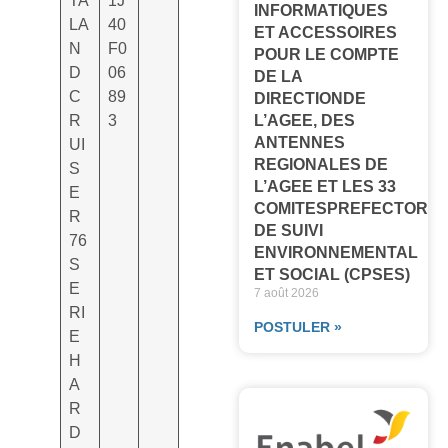
TA
1J
INFORMATIQUES
LA
40
ET ACCESSOIRES
N
F0
POUR LE COMPTE
D
06
DE LA
C
89
DIRECTIONDE
R
3
L’AGEE, DES
ANTENNES
UI
REGIONALES DE
S
L’AGEE ET LES 33
E
COMITESPREFECTORA
R
DE SUIVI
76
ENVIRONNEMENTAL
S
ET SOCIAL (CPSES)
E
7 août 2026
RI
POSTULER »
E
H
A
R
D