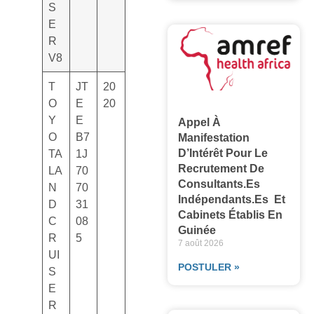
S
E
R
V8
T
JT
20
O
E
20
Y
E
Appel À
O
B7
Manifestation
TA
1J
D’Intérêt Pour Le
Recrutement De
LA
70
Consultants.es
N
70
Indépendants.es Et
D
31
Cabinets Établis En
C
08
Guinée
R
5
7 août 2026
UI
POSTULER »
S
E
R