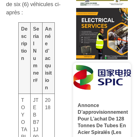
de six (6) véhicules ci-
après :
De
Se
An
sc
ria
né
rip
l
e
tio
N
d’
n
u
ac
m
qu
ne
isit
r#
io
n
T
JT
20
Annonce
O
E
18
D’approvisionnement
Y
B
Pour L’achat De 128
O
B7
Tonnes De Tubes En
TA
1J
Acier Spiralés (les
PI
90