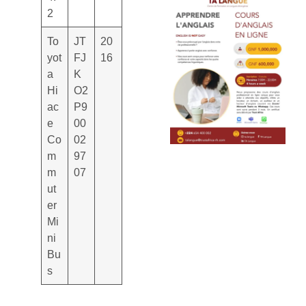
2
To
JT
20
yot
FJ
16
a
K
Hi
O2
ac
P9
e
00
Co
02
m
97
m
07
ut
er
Mi
ni
Bu
s