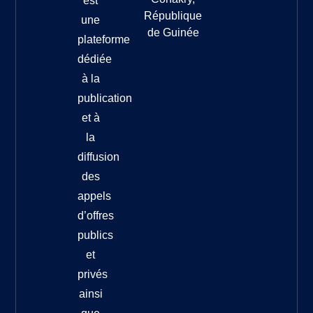
est
République
une
de Guinée
plateforme
dédiée
à la
publication
et à
la
diffusion
des
appels
d’offres
publics
et
privés
ainsi