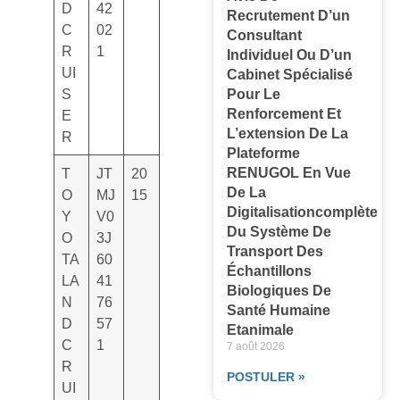
D
42
Recrutement D’un
C
02
Consultant
R
1
Individuel Ou D’un
UI
Cabinet Spécialisé
S
Pour Le
Renforcement Et
E
L’extension De La
R
Plateforme
RENUGOL En Vue
T
JT
20
De La
O
MJ
15
Digitalisationcomplète
Y
V0
Du Système De
O
3J
Transport Des
TA
60
Échantillons
LA
41
Biologiques De
N
76
Santé Humaine
D
57
Etanimale
C
1
7 août 2026
R
POSTULER »
UI