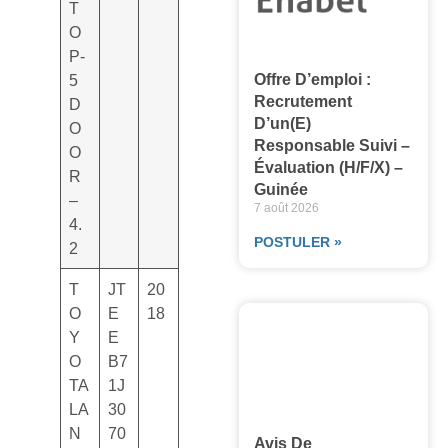
T
O
P-
5
Offre D’emploi :
Recrutement
D
D’un(e)
O
Responsable Suivi –
O
Évaluation (H/F/X) –
R
Guinée
–
7 août 2026
4.
POSTULER »
2
T
JT
20
O
E
18
Y
E
O
B7
TA
1J
LA
30
N
70
Avis De