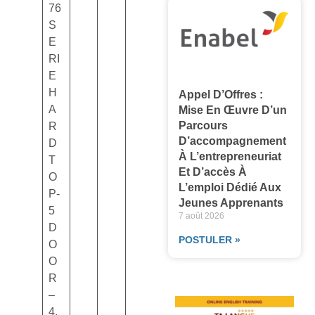
76
S
E
RI
E
H
Appel D’Offres :
A
Mise En Œuvre D’un
Parcours
R
D’accompagnement
D
À L’entrepreneuriat
T
Et D’accès À
O
L’emploi Dédié Aux
P-
Jeunes Apprenants
5
7 août 2026
D
POSTULER »
O
O
R
–
4.