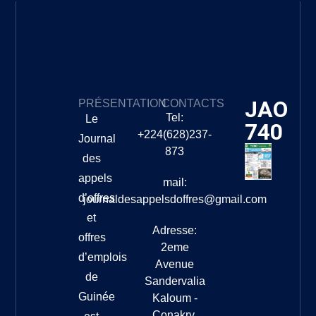
JAO
PRÉSENTATION
CONTACTS
Tel:
Le
740
+224(628)237-
Journal
873
des
appels
mail:
d’offres
journaldesappelsdoffres@gmail.com
et
Adresse:
offres
2eme
d’emplois
Avenue
de
Sandervalia
Guinée
Kaloum -
Conakry,