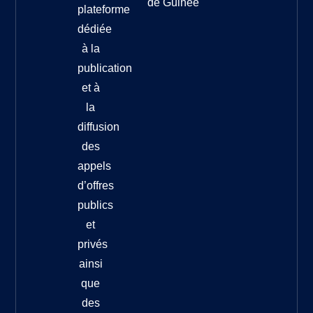
de Guinée
plateforme
dédiée
à la
publication
et à
la
diffusion
des
appels
d’offres
publics
et
privés
ainsi
que
des