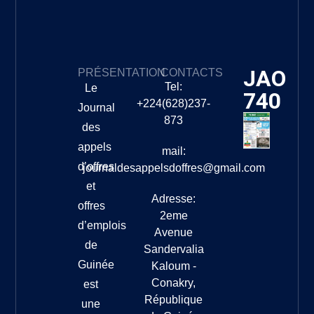
JAO
PRÉSENTATION
CONTACTS
Tel:
Le
740
+224(628)237-
Journal
873
des
appels
mail:
d’offres
journaldesappelsdoffres@gmail.com
et
Adresse:
offres
2eme
d’emplois
Avenue
de
Sandervalia
Guinée
Kaloum -
Conakry,
est
République
une