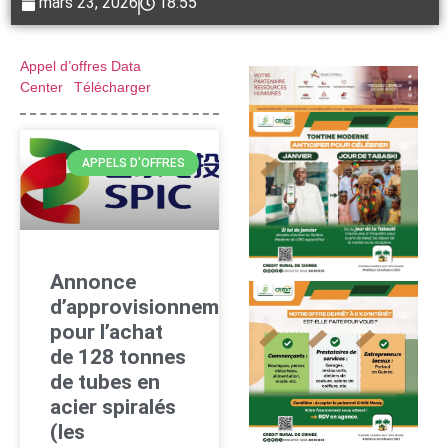
mars 23, 2026
18:55
Appel d’offres Data
Center
Télécharger
APPELS D'OFFRES
Annonce
d’approvisionnement
pour l’achat
de 128 tonnes
de tubes en
acier spiralés
(les