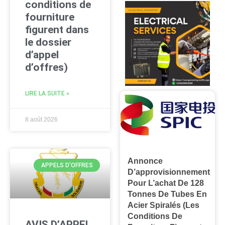
conditions de
fourniture
figurent dans
le dossier
d’appel
d’offres)
LIRE LA SUITE »
8 août 2026
Annonce
APPELS D'OFFRES
D’approvisionnement
Pour L’achat De 128
Tonnes De Tubes En
Acier Spiralés (les
Conditions De
AVIS D’APPEL