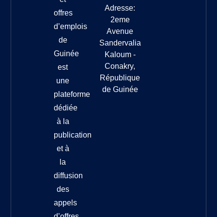
Adresse:
offres
2eme
d’emplois
Avenue
de
Sandervalia
Guinée
Kaloum -
Conakry,
est
République
une
de Guinée
plateforme
dédiée
à la
publication
et à
la
diffusion
des
appels
d’offres