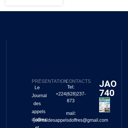
JAO
PRÉSENTATION
CONTACTS
Tel:
Le
740
+224(628)237-
Journal
873
des
appels
mail:
d’offres
journaldesappelsdoffres@gmail.com
et