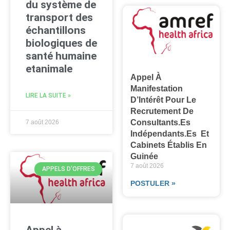
du système de
transport des
échantillons
biologiques de
santé humaine
etanimale
Appel À
Manifestation
LIRE LA SUITE »
D’Intérêt Pour Le
Recrutement De
Consultants.es
7 août 2026
Indépendants.es Et
Cabinets Établis En
Guinée
7 août 2026
APPELS D'OFFRES
POSTULER »
Appel à