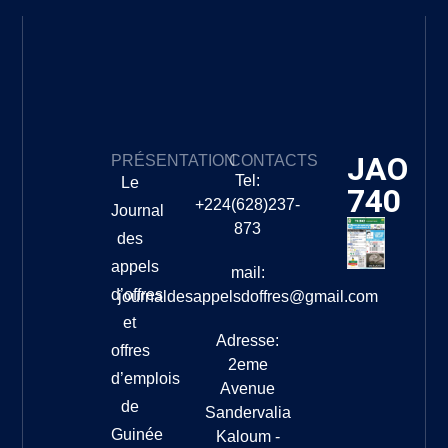
JAO
PRÉSENTATION
CONTACTS
Tel:
Le
740
+224(628)237-
Journal
873
des
appels
mail:
d’offres
journaldesappelsdoffres@gmail.com
et
Adresse:
offres
2eme
d’emplois
Avenue
de
Sandervalia
Guinée
Kaloum -