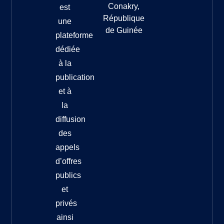
Conakry,
est
République
une
de Guinée
plateforme
dédiée
à la
publication
et à
la
diffusion
des
appels
d’offres
publics
et
privés
ainsi