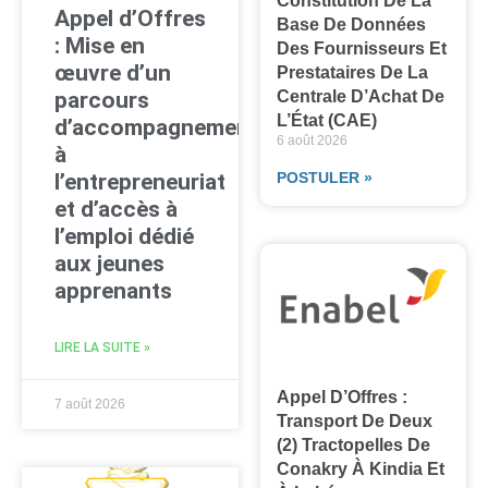
Constitution De La
Appel d’Offres
Base De Données
: Mise en
Des Fournisseurs Et
œuvre d’un
Prestataires De La
parcours
Centrale D’Achat De
L’État (CAE)
d’accompagnement
6 août 2026
à
l’entrepreneuriat
POSTULER »
et d’accès à
l’emploi dédié
aux jeunes
apprenants
LIRE LA SUITE »
Appel D’Offres :
7 août 2026
Transport De Deux
(2) Tractopelles De
Conakry À Kindia Et