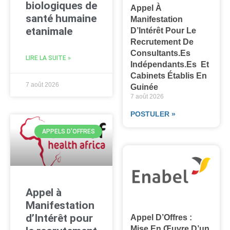
biologiques de
Appel À
santé humaine
Manifestation
etanimale
D’Intérêt Pour Le
Recrutement De
Consultants.es
LIRE LA SUITE »
Indépendants.es Et
Cabinets Établis En
7 août 2026
Guinée
7 août 2026
POSTULER »
APPELS D'OFFRES
Appel à
Manifestation
d’Intérêt pour
Appel D’Offres :
Mise En Œuvre D’un