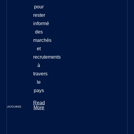
pour
rester
informé
des
marchés
et
recrutements
à
travers
le
pays
Read
More