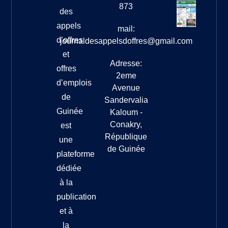
873
des
appels
mail:
d’offres
journaldesappelsdoffres@gmail.com
et
Adresse:
offres
2eme
d’emplois
Avenue
de
Sandervalia
Guinée
Kaloum -
Conakry,
est
République
une
de Guinée
plateforme
dédiée
à la
publication
et à
la