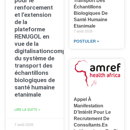
pour le
Transport Des
renforcement
Échantillons
Biologiques De
et l’extension
Santé Humaine
de la
Etanimale
plateforme
7 août 2026
RENUGOL en
POSTULER »
vue de la
digitalisationcomplète
du système de
transport des
échantillons
biologiques de
santé humaine
etanimale
Appel À
Manifestation
LIRE LA SUITE »
D’Intérêt Pour Le
Recrutement De
Consultants.es
7 août 2026