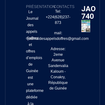
JAO
PRÉSENTATION
CONTACTS
Tel:
Le
740
+224(628)237-
Journal
873
des
appels
mail:
d’offres
journaldesappelsdoffres@gmail.com
et
Adresse:
offres
2eme
d’emplois
Avenue
de
Sandervalia
Guinée
Kaloum -
Conakry,
est
République
une
de Guinée
plateforme
dédiée
à la