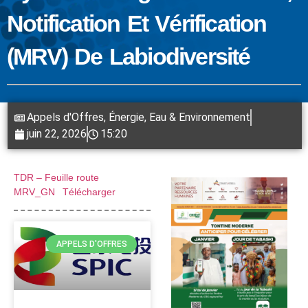
Notification Et Vérification
(MRV) De Labiodiversité
Appels d'Offres
,
Énergie, Eau & Environnement
juin 22, 2026
15:20
TDR – Feuille route
MRV_GN
Télécharger
APPELS D'OFFRES